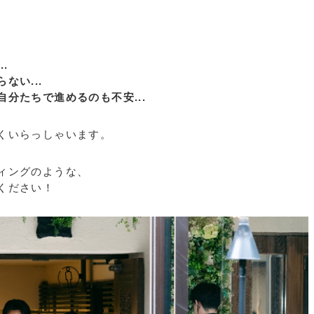
.
ない...
分たちで進めるのも不安...
くいらっしゃいます。
ィングのような、
ください！