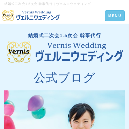
結婚式二次会1.5次会 幹事代行 | ヴェルニウェディング
Toggle
MENU
navigation
結婚式二次会1.5次会 幹事代行
公式ブログ