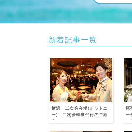
新着記事一覧
2020.01.20
20
横浜 二次会会場(チャトニ
原
ー) 二次会幹事代行のご紹
ー
介！
ご