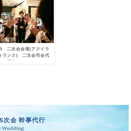
20.01.03
内 二次会会場(アクイラ
ォランス) 二次会司会代
のご紹介！
5次会 幹事代行