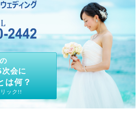
の
5次会に
とは何？
リック!!