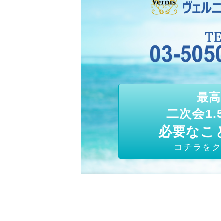
最高
二次会1.
必要なこ
コチラをク