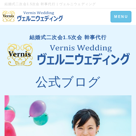
結婚式二次会1.5次会 幹事代行 | ヴェルニウェディング
Toggle
MENU
navigation
結婚式二次会1.5次会 幹事代行
公式ブログ