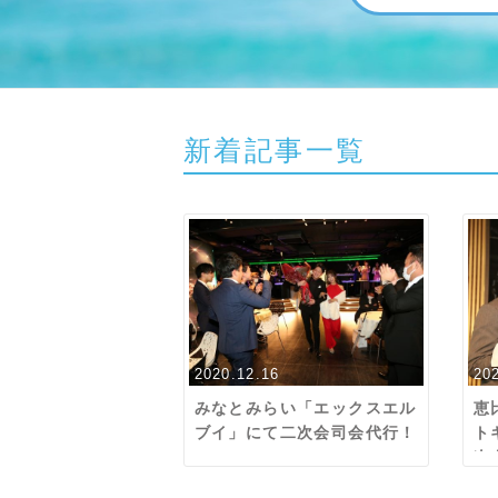
新着記事一覧
2020.12.16
20
みなとみらい「エックスエル
恵
ブイ」にて二次会司会代行！
ト
次