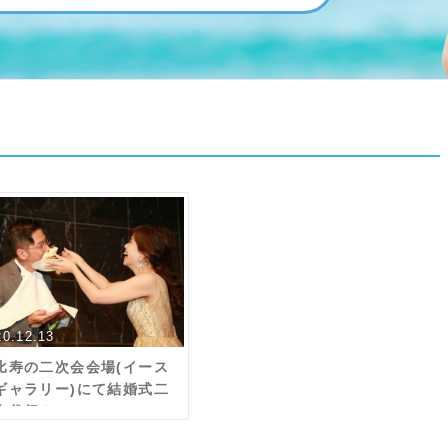
20.12.13
比寿の二次会会場(イース
ギャラリー)にて結婚式二
会代行！