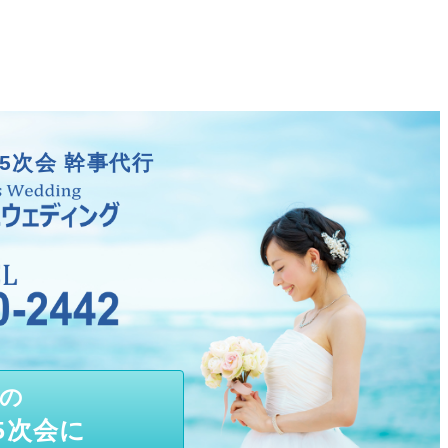
5次会 幹事代行
の
5次会に