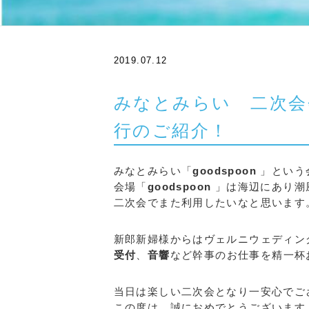
2019.07.12
みなとみらい 二次会会場
行のご紹介！
みなとみらい「
goodspoon
」という
会場「
goodspoon
」は海辺にあり潮
二次会でまた利用したいなと思います
新郎新婦様からはヴェルニウェディン
受付
、
音響
など幹事のお仕事を精一杯
当日は楽しい二次会となり一安心でご
この度は、誠におめでとうございます