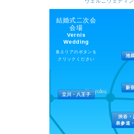
ヴェルニウェディン
結婚式二次会
会場
Vernis
Wedding
各エリアのボタンを
池
クリックください
新
立川・八王子
渋谷・
表参道