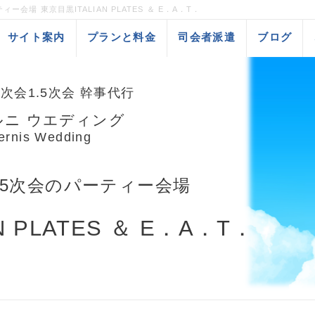
会場 東京目黒ITALIAN PLATES ＆ E．A．T．
サイト案内
プランと料金
司会者派遣
ブログ
次会1.5次会 幹事代行
ルニ ウエディング
ernis Wedding
.5次会のパーティー会場
N PLATES ＆ E．A．T．