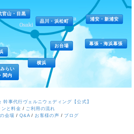
代官山・目黒
浦安・新浦安
品川・浜松町
幕張・海浜幕張
お台場
浜
横浜
とみらい
・関内
次会 幹事代行ヴェルニウェディング【公式】
ランと料金
/
ご利用の流れ
会の会場
/
Q&A
/
お客様の声
/
ブログ