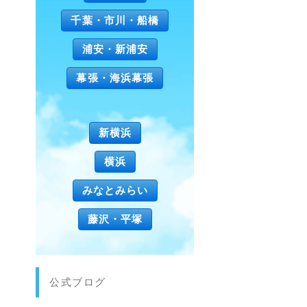
千葉・市川・船橋
浦安・新浦安
幕張・海浜幕張
新横浜
横浜
みなとみらい
藤沢・平塚
公式ブログ