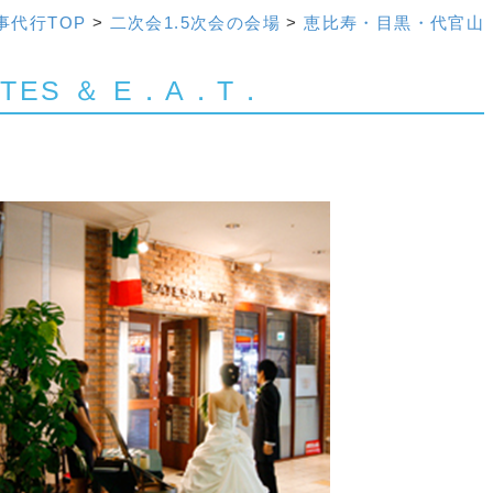
事代行TOP
>
二次会1.5次会の会場
>
恵比寿・目黒・代官山
ATES ＆ E．A．T．