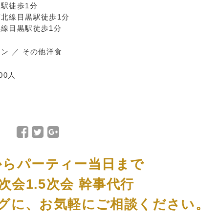
駅徒歩1分
北線目黒駅徒歩1分
線目黒駅徒歩1分
ン ／ その他洋食
00人
Facebook
Twitter
Google+
で
で
で
シ
シ
シ
からパーティー当日まで
ェ
ェ
ェ
ア
ア
ア
次会1.5次会 幹事代行
グに、お気軽にご相談ください。