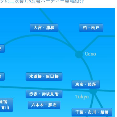
グの二次会1.5次会パーティー会場紹介
大宮・浦和
柏・松戸
袋
宿
水道橋・飯田橋
東京・銀座
赤坂・赤坂見附
原宿
六本木・麻布
・青山
千葉・市川・船橋