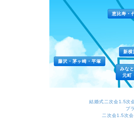
恵比寿・
新横
藤沢・茅ヶ崎・平塚
みな
元町
結婚式二次会1.5
プ
二次会1.5次