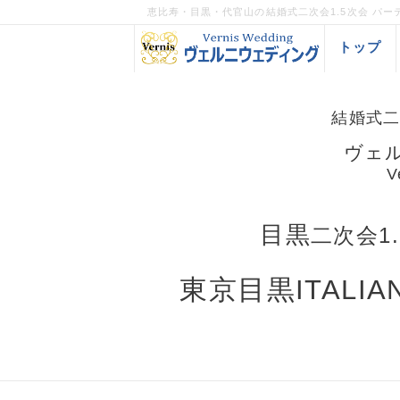
恵比寿・目黒・代官山の結婚式二次会1.5次会 パーティー
トップ
結婚式二
ヴェ
V
目黒
二次会1
東京目黒ITALIA