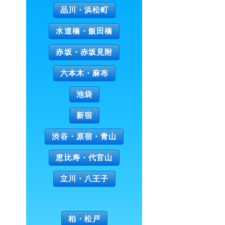
品川・浜松町
水道橋・飯田橋
赤坂・赤坂見附
六本木・麻布
池袋
新宿
渋谷・原宿・青山
恵比寿・代官山
立川・八王子
柏・松戸