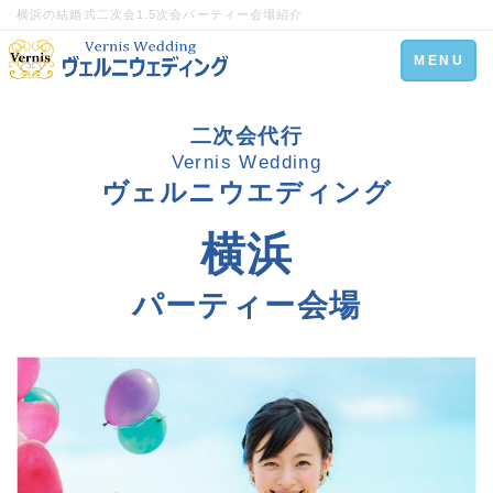
横浜の結婚式二次会1.5次会パーティー会場紹介
Toggle
MENU
navigation
二次会代行
Vernis Wedding
ヴェルニウエディング
横浜
パーティー会場