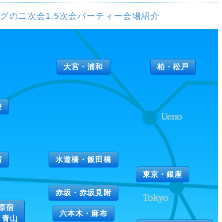
グの二次会1.5次会パーティー会場紹介
大宮・浦和
柏・松戸
袋
宿
水道橋・飯田橋
東京・銀座
赤坂・赤坂見附
原宿
六本木・麻布
・青山