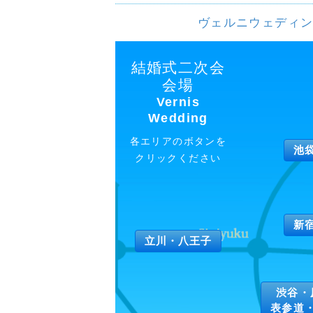
ヴェルニウェディン
結婚式二次会
会場
Vernis
Wedding
各エリアのボタンを
池
クリックください
新
立川・八王子
渋谷・
表参道