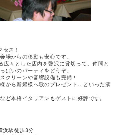
クセス！
宴会場からの移動も安心です。
きる広々とした店内を贅沢に貸切って、仲間と
いっぱいのパーティをどうぞ。
・スクリーンや音響設備も完備！
郎様から新婦様へ歌のプレゼント…といった演
ァなど本格イタリアンもゲストに好評です。
横浜駅徒歩3分