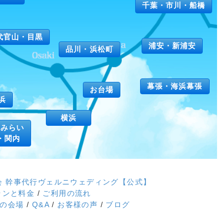
千葉・市川・船橋
代官山・目黒
浦安・新浦安
品川・浜松町
幕張・海浜幕張
お台場
浜
横浜
とみらい
・関内
次会 幹事代行ヴェルニウェディング【公式】
ランと料金
/
ご利用の流れ
会の会場
/
Q&A
/
お客様の声
/
ブログ