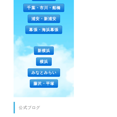
千葉・市川・船橋
浦安・新浦安
幕張・海浜幕張
新横浜
横浜
みなとみらい
藤沢・平塚
公式ブログ