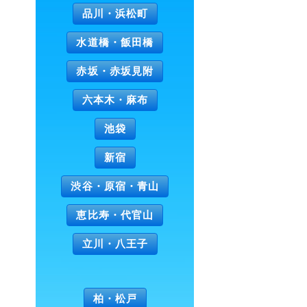
品川・浜松町
水道橋・飯田橋
赤坂・赤坂見附
六本木・麻布
池袋
新宿
渋谷・原宿・青山
恵比寿・代官山
立川・八王子
柏・松戸