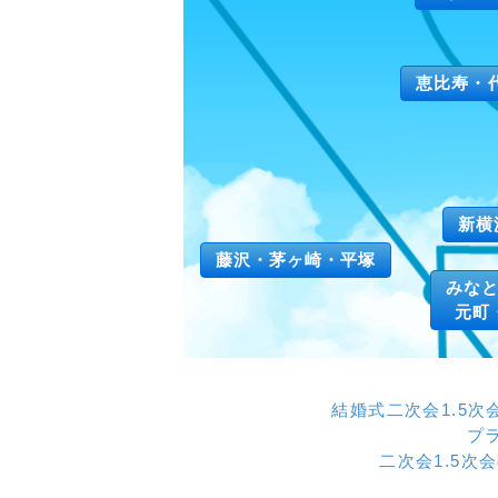
恵比寿・
新横
藤沢・茅ヶ崎・平塚
みな
元町
結婚式二次会1.5
プ
二次会1.5次