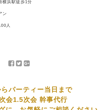
新横浜駅徒歩1分
アン
100人
円
Facebook
Twitter
Google+
で
で
で
シ
シ
シ
ェ
ェ
ェ
ア
ア
ア
からパーティー当日まで
次会1.5次会 幹事代行
グに、お気軽にご相談ください。